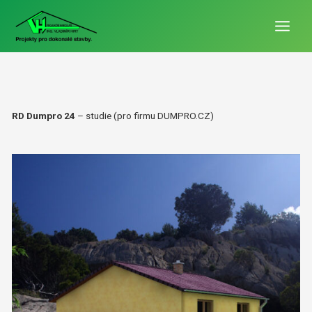
Přeskočit
Main
na
Menu
obsah
RD Dumpro 24
– studie (pro firmu DUMPRO.CZ)